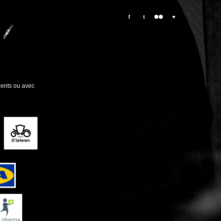
f
t
♥
lients ou avec